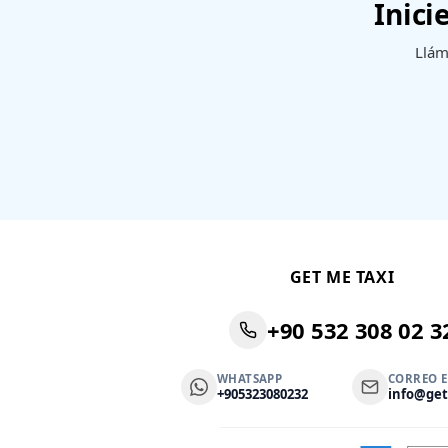
Inici
Llám
GET ME TAXI
+90 532 308 02 3
WHATSAPP
CORREO 
+905323080232
info@ge