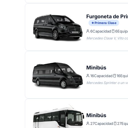
Furgoneta de Pr
Primera Clase
6
Capacidad
6
Equip
Mercedes Clase V, Vito c
Minibús
16
Capacidad
16
Equi
Mercedes Sprinter o un ve
Minibús
27
Capacidad
27
Equ