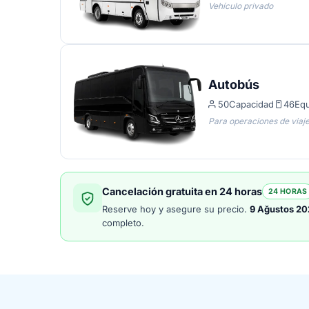
Vehículo privado
Autobús
50
Capacidad
46
Equ
Para operaciones de viaj
Cancelación gratuita en 24 horas
24 HORAS
Reserve hoy y asegure su precio.
9 Ağustos 20
completo.