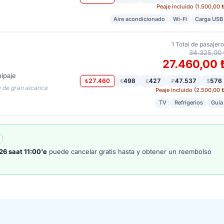
Peaje incluido (1.500,00 
Aire acondicionado
Wi-Fi
Carga USB
1
Total de pasajer
34.325,00 
27.460,00 
ipaje
27.460
498
427
47.537
576
₺
€
£
₽
$
e de gran alcance
Peaje incluido (2.500,00 
TV
Refrigerios
Guía
26 saat 11:00'e
puede cancelar gratis hasta y obtener un reembolso