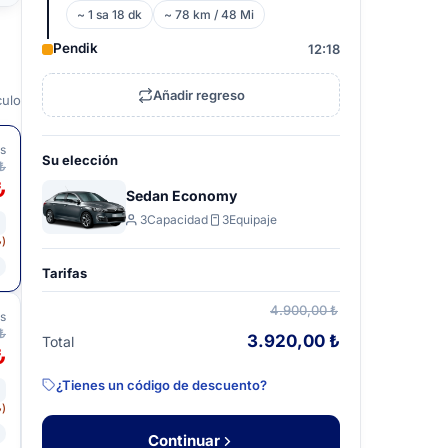
~ 1 sa 18 dk
~ 78 km / 48 Mi
Pendik
12:18
Añadir regreso
culo
os
Su elección
₺
₺
Sedan Economy
3
Capacidad
3
Equipaje
₺)
Tarifas
4.900,00 ₺
os
₺
3.920,00 ₺
Total
₺
¿Tienes un código de descuento?
₺)
Continuar