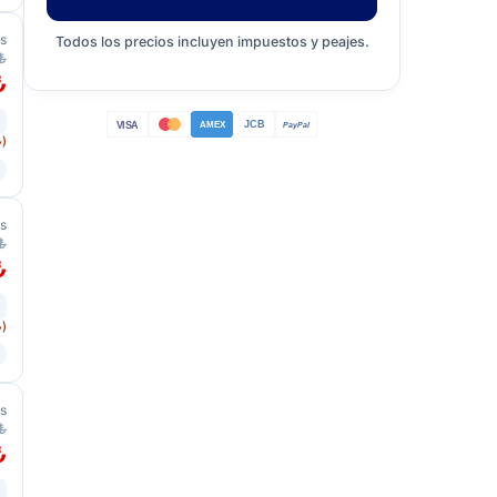
os
Todos los precios incluyen impuestos y peajes.
₺
₺
JCB
VISA
AMEX
PayPal
₺)
os
₺
₺
₺)
os
₺
₺