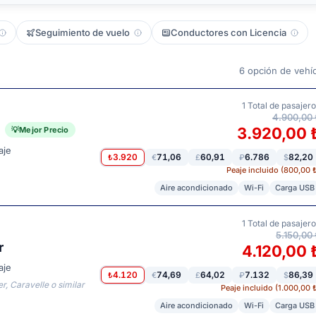
Seguimiento de vuelo
Conductores con Licencia
6
opción de vehí
1
Total de pasajer
4.900,00 
3.920,00 
Mejor Precio
aje
3.920
71,06
60,91
6.786
82,20
₺
€
£
₽
$
Peaje incluido (800,00 
Aire acondicionado
Wi-Fi
Carga USB
1
Total de pasajer
5.150,00 
r
4.120,00 
aje
4.120
74,69
64,02
7.132
86,39
₺
€
£
₽
$
r, Caravelle o similar
Peaje incluido (1.000,00 
Aire acondicionado
Wi-Fi
Carga USB