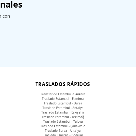
onales
o con
TRASLADOS RÁPIDOS
Transfer de Estambul a Ankara
Traslado Estambul - Esmirna
Traslado Estambul - Bursa
Traslado Estambul - Antalya
Traslado Estambul - Eskişehir
Traslado Estambul - Tekirdağ
Traslado Estambul - Yalova
Traslado Estambul - Çanakkale
Traslado Bursa - Antalya
Traslado Esmirna - Bodrum