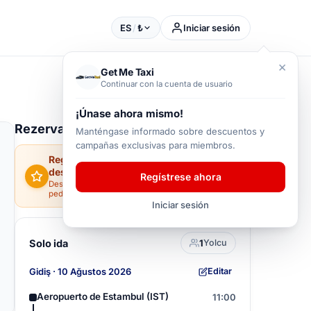
ES
/
₺
Iniciar sesión
×
Get Me Taxi
Continuar con la cuenta de usuario
¡Únase ahora mismo!
Rezervasyonunuz
Manténgase informado sobre descuentos y
campañas exclusivas para miembros.
Regístrese y obtenga un 5% de
descuento en su primera reserva.
Regístrese ahora
Descuento de bienvenida · solo para el primer
pedido
Iniciar sesión
Solo ida
1
Yolcu
Gidiş · 10 Ağustos 2026
Editar
Aeropuerto de Estambul (IST)
11:00