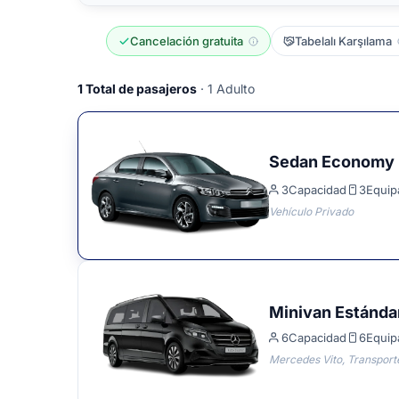
Cancelación gratuita
Tabelalı Karşılama
1
Total de pasajeros
· 1 Adulto
Sedan Economy
3
Capacidad
3
Equip
Vehículo Privado
Minivan Estánda
6
Capacidad
6
Equip
Mercedes Vito, Transporte