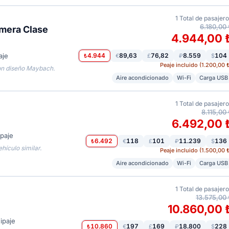
1
Total de pasajer
6.180,00 
imera Clase
4.944,00 
4.944
89,63
76,82
8.559
104
aje
₺
€
£
₽
$
Peaje incluido (1.200,00 
on diseño Maybach.
Aire acondicionado
Wi-Fi
Carga USB
1
Total de pasajer
8.115,00 
6.492,00 
paje
6.492
118
101
11.239
136
₺
€
£
₽
$
hículo similar.
Peaje incluido (1.500,00 
Aire acondicionado
Wi-Fi
Carga USB
1
Total de pasajer
13.575,00 
10.860,00 
ipaje
10.860
197
169
18.800
228
₺
€
£
₽
$