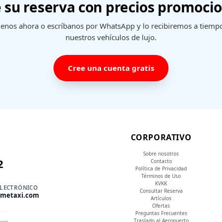
e su reserva con precios promoci
enos ahora o escríbanos por WhatsApp y lo recibiremos a tiemp
nuestros vehículos de lujo.
Cree una cuenta gratis
CORPORATIVO
Sobre nosotros
2
Contacto
Política de Privacidad
Términos de Uso
KVKK
ELECTRÓNICO
Consultar Reserva
tmetaxi.com
Artículos
Ofertas
Preguntas Frecuentes
Traslado al Aeropuerto