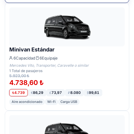
Minivan Estándar
6
Capacidad
6
Equipaje
Mercedes Vito, Transporter, Caravelle o similar
1
Total de pasajeros
5.923,00 ₺
4.738,60 ₺
4.739
86,29
73,97
8.080
99,61
₺
€
£
₽
$
Aire acondicionado
Wi-Fi
Carga USB