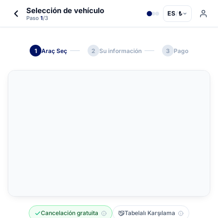
Selección de vehículo
ES
/
₺
Paso
1
/3
1
Araç Seç
2
Su información
3
Pago
Cancelación gratuita
Tabelalı Karşılama