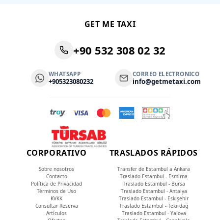
GET ME TAXI
+90 532 308 02 32
WHATSAPP
CORREO ELECTRÓNICO
+905323080232
info@getmetaxi.com
CORPORATIVO
TRASLADOS RÁPIDOS
Sobre nosotros
Transfer de Estambul a Ankara
Contacto
Traslado Estambul - Esmirna
Política de Privacidad
Traslado Estambul - Bursa
Términos de Uso
Traslado Estambul - Antalya
KVKK
Traslado Estambul - Eskişehir
Consultar Reserva
Traslado Estambul - Tekirdağ
Artículos
Traslado Estambul - Yalova