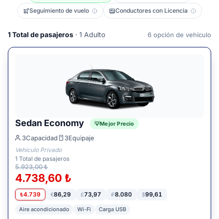
Seguimiento de vuelo
Conductores con Licencia
1
Total de pasajeros
· 1 Adulto
6
opción de vehículo
Sedan Economy
Mejor Precio
3
Capacidad
3
Equipaje
Vehículo Privado
1
Total de pasajeros
5.923,00 ₺
4.738,60 ₺
4.739
86,29
73,97
8.080
99,61
₺
€
£
₽
$
Aire acondicionado
Wi-Fi
Carga USB