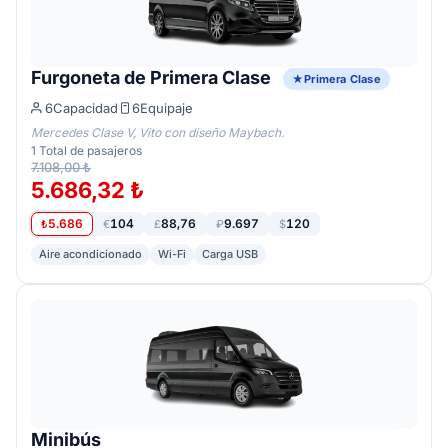
Furgoneta de Primera Clase
Primera Clase
6
Capacidad
6
Equipaje
Mercedes Clase V, Vito con diseño Maybach.
1
Total de pasajeros
7.108,00 ₺
5.686,32 ₺
5.686
104
88,76
9.697
120
₺
€
£
₽
$
Aire acondicionado
Wi-Fi
Carga USB
Minibús