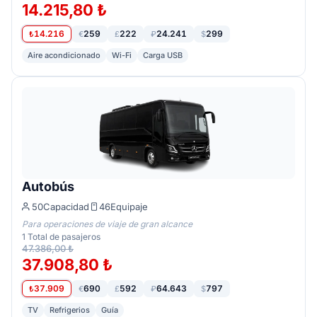
14.215,80 ₺
14.216
259
222
24.241
299
₺
€
£
₽
$
Aire acondicionado
Wi-Fi
Carga USB
Autobús
50
Capacidad
46
Equipaje
Para operaciones de viaje de gran alcance
1
Total de pasajeros
47.386,00 ₺
37.908,80 ₺
37.909
690
592
64.643
797
₺
€
£
₽
$
TV
Refrigerios
Guía