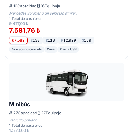
16
Capacidad
16
Equipaje
Mercedes Sprinter o un vehículo similar.
1
Total de pasajeros
9.477,00 ₺
7.581,76 ₺
7.582
138
118
12.929
159
₺
€
£
₽
$
Aire acondicionado
Wi-Fi
Carga USB
Minibús
27
Capacidad
27
Equipaje
Vehículo privado
1
Total de pasajeros
17.770,00 ₺