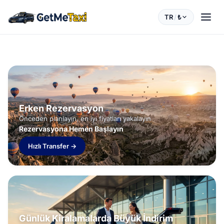
TR
/
₺
Erken Rezervasyon
Önceden planlayın, en iyi fiyatları yakalayın
Rezervasyona Hemen Başlayın
Hızlı Transfer →
Günlük Kiralamalarda Büyük İndirim