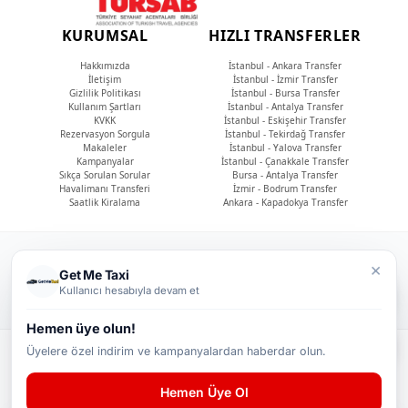
KURUMSAL
HIZLI TRANSFERLER
Hakkımızda
İstanbul - Ankara Transfer
İletişim
İstanbul - İzmir Transfer
Gizlilik Politikası
İstanbul - Bursa Transfer
Kullanım Şartları
İstanbul - Antalya Transfer
KVKK
İstanbul - Eskişehir Transfer
Rezervasyon Sorgula
İstanbul - Tekirdağ Transfer
Makaleler
İstanbul - Yalova Transfer
Kampanyalar
İstanbul - Çanakkale Transfer
Sıkça Sorulan Sorular
Bursa - Antalya Transfer
Havalimanı Transferi
İzmir - Bodrum Transfer
Saatlik Kiralama
Ankara - Kapadokya Transfer
© 2026 - Get Me Taxi
×
Get Me Taxi
Tüm Hakları Saklıdır.
Kullanıcı hesabıyla devam et
Hemen üye olun!
Üyelere özel indirim ve kampanyalardan haberdar olun.
Hemen Üye Ol