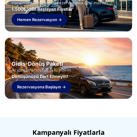
Havalimanı transferinde rezervasyona özel indirim.
1.500₺ 'den Başlayan Fiyatlar
Hemen Rezervasyon →
Gidiş-Dönüş Paketi
İki yönlü transferde %10 indirim
Dönüşünüzü Dert Etmeyin!
Rezervasyona Başlayın →
Kampanyalı Fiyatlarla