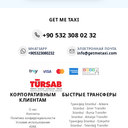
GET ME TAXI
+90 532 308 02 32
WHATSAPP
ЭЛЕКТРОННАЯ ПОЧТА
+905323080232
info@getmetaxi.com
КОРПОРАТИВНЫМ
БЫСТРЫЕ ТРАНСФЕРЫ
КЛИЕНТАМ
Трансфер İstanbul - Ankara
İstanbul - İzmir Transfer
О нас
İstanbul - Bursa Transfer
Контакты
İstanbul - Antalya Transfer
Политика конфиденциальности
Трансфер İstanbul - Eskişehir
Условия использования
İstanbul - Tekirdağ Transfer
KVKK