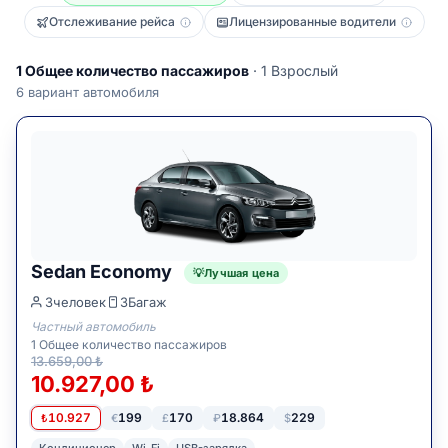
Отслеживание рейса
Лицензированные водители
1
Общее количество пассажиров
· 1 Взрослый
6
вариант автомобиля
Sedan Economy
Лучшая цена
3
человек
3
Багаж
Частный автомобиль
1
Общее количество пассажиров
13.659,00 ₺
10.927,00 ₺
10.927
199
170
18.864
229
₺
€
£
₽
$