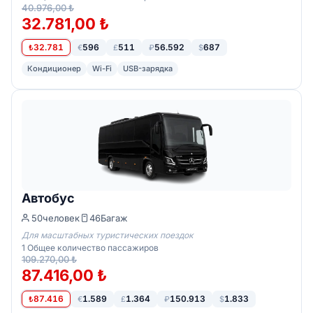
40.976,00 ₺
32.781,00 ₺
32.781
596
511
56.592
687
₺
€
£
₽
$
Кондиционер
Wi-Fi
USB-зарядка
Автобус
50
человек
46
Багаж
Для масштабных туристических поездок
1
Общее количество пассажиров
109.270,00 ₺
87.416,00 ₺
87.416
1.589
1.364
150.913
1.833
₺
€
£
₽
$