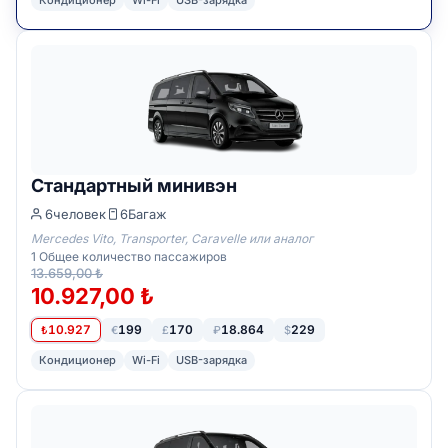
Кондиционер
Wi-Fi
USB-зарядка
Стандартный минивэн
6
человек
6
Багаж
Mercedes Vito, Transporter, Caravelle или аналог
1
Общее количество пассажиров
13.659,00 ₺
10.927,00 ₺
10.927
199
170
18.864
229
₺
€
£
₽
$
Кондиционер
Wi-Fi
USB-зарядка