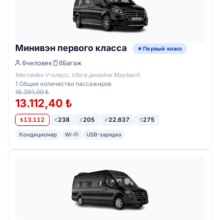
Минивэн первого класса
Первый класс
6
человек
6
Багаж
Mercedes V-класс, Vito в дизайне Maybach.
1
Общее количество пассажиров
16.391,00 ₺
13.112,40 ₺
13.112
238
205
22.637
275
₺
€
£
₽
$
Кондиционер
Wi-Fi
USB-зарядка