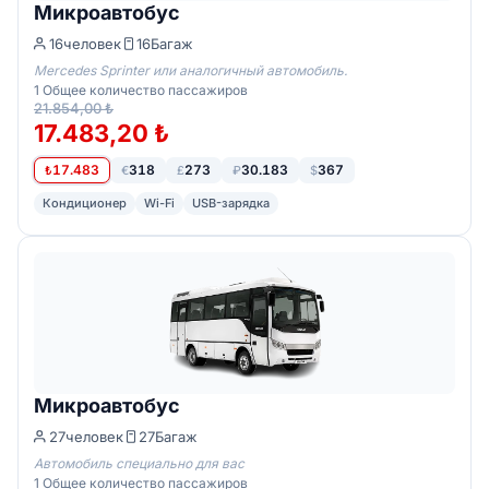
Микроавтобус
16
человек
16
Багаж
Mercedes Sprinter или аналогичный автомобиль.
1
Общее количество пассажиров
21.854,00 ₺
17.483,20 ₺
17.483
318
273
30.183
367
₺
€
£
₽
$
Кондиционер
Wi-Fi
USB-зарядка
Микроавтобус
27
человек
27
Багаж
Автомобиль специально для вас
1
Общее количество пассажиров