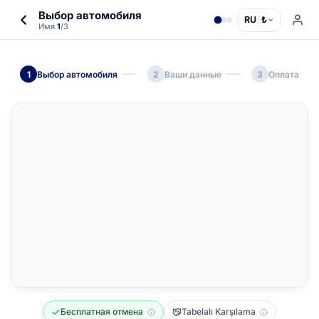
Выбор автомобиля
RU
/
₺
Имя
1
/3
1
Выбор автомобиля
2
Ваши данные
3
Оплата
Бесплатная отмена
Tabelalı Karşılama