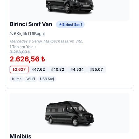
Birinci Sınıf Van
Birinci Sınıf
6
Kişilik
6
Bagaj
Mercedes V Serisi, Maybach tasarım Vito.
1
Toplam Yolcu
3.283,00 ₺
2.626,56 ₺
2.627
47,62
40,82
4.534
55,07
₺
€
£
₽
$
Klima
Wi-Fi
USB Şarj
Minibüs