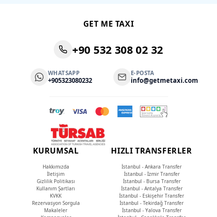
GET ME TAXI
+90 532 308 02 32
WHATSAPP
E-POSTA
+905323080232
info@getmetaxi.com
KURUMSAL
HIZLI TRANSFERLER
Hakkımızda
İstanbul - Ankara Transfer
İletişim
İstanbul - İzmir Transfer
Gizlilik Politikası
İstanbul - Bursa Transfer
Kullanım Şartları
İstanbul - Antalya Transfer
KVKK
İstanbul - Eskişehir Transfer
Rezervasyon Sorgula
İstanbul - Tekirdağ Transfer
Makaleler
İstanbul - Yalova Transfer