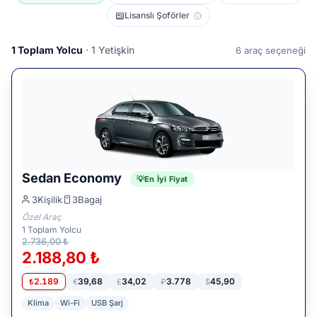
Lisanslı Şoförler
1
Toplam Yolcu
· 1 Yetişkin
6
araç seçeneği
Sedan Economy
En İyi Fiyat
3
Kişilik
3
Bagaj
Özel Araç
1
Toplam Yolcu
2.736,00 ₺
2.188,80 ₺
2.189
39,68
34,02
3.778
45,90
₺
€
£
₽
$
Klima
Wi-Fi
USB Şarj