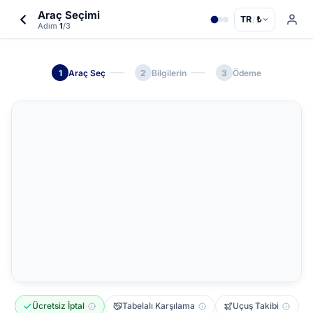
Araç Seçimi
TR
/
₺
Adım
1
/3
1
Araç Seç
2
Bilgilerin
3
Ödeme
Ücretsiz İptal
Tabelalı Karşılama
Uçuş Takibi