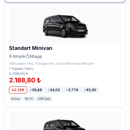
Standart Minivan
6
Kişilik
6
Bagaj
Mercedes Vito, Transporter, Caravelle veya Benzeri
1
Toplam Yolcu
2.736,00 ₺
2.188,80 ₺
2.189
39,68
34,02
3.778
45,90
₺
€
£
₽
$
Klima
Wi-Fi
USB Şarj