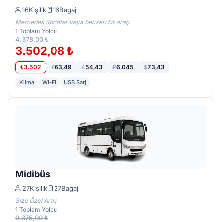
16
Kişilik
16
Bagaj
Mercedes Sprinter veya benzeri bir araç.
1
Toplam Yolcu
4.378,00 ₺
3.502,08 ₺
3.502
63,49
54,43
6.045
73,43
₺
€
£
₽
$
Klima
Wi-Fi
USB Şarj
Midibüs
27
Kişilik
27
Bagaj
Size Özel Araç
1
Toplam Yolcu
9.375,00 ₺