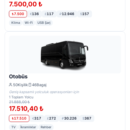
7.500,00 ₺
7.500
136
117
12.946
157
₺
€
£
₽
$
Klima
Wi-Fi
USB Şarj
Otobüs
50
Kişilik
46
Bagaj
Geniş kapsamlı yolculuk operasyonları için
1
Toplam Yolcu
21.888,00 ₺
17.510,40 ₺
17.510
317
272
30.226
367
₺
€
£
₽
$
TV
İkramlıklar
Rehber