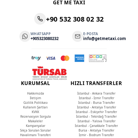
GET ME TAXI
+90 532 308 02 32
WHATSAPP
E-POSTA
+905323080232
info@getmetaxi.com
KURUMSAL
HIZLI TRANSFERLER
Hakkımızda
İstanbul - Ankara Transfer
İletişim
İstanbul - İzmir Transfer
Gizlilik Politikası
İstanbul - Bursa Transfer
Kullanım Şartları
İstanbul - Antalya Transfer
KVKK
İstanbul - Eskişehir Transfer
Rezervasyon Sorgula
İstanbul - Tekirdağ Transfer
Makaleler
İstanbul - Yalova Transfer
Kampanyalar
İstanbul - Çanakkale Transfer
Sıkça Sorulan Sorular
Bursa - Antalya Transfer
Havalimanı Transferi
İzmir - Bodrum Transfer