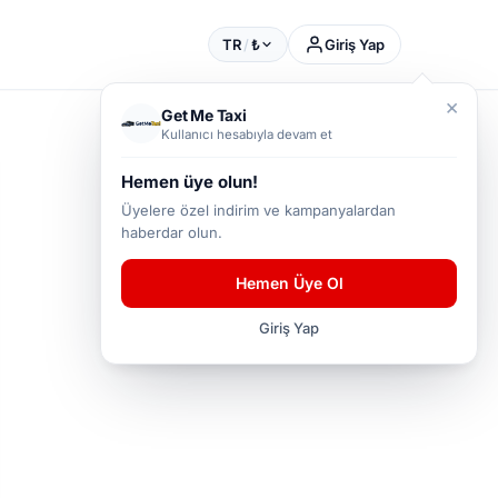
TR
/
₺
Giriş Yap
×
Get Me Taxi
Kullanıcı hesabıyla devam et
Hemen üye olun!
Üyelere özel indirim ve kampanyalardan
haberdar olun.
Hemen Üye Ol
Giriş Yap