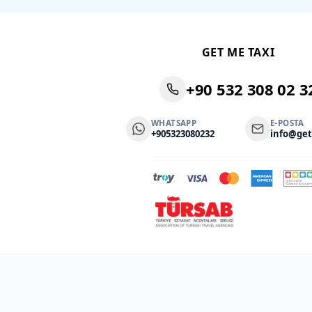
GET ME TAXI
+90 532 308 02 3
WHATSAPP
E-POSTA
+905323080232
info@ge