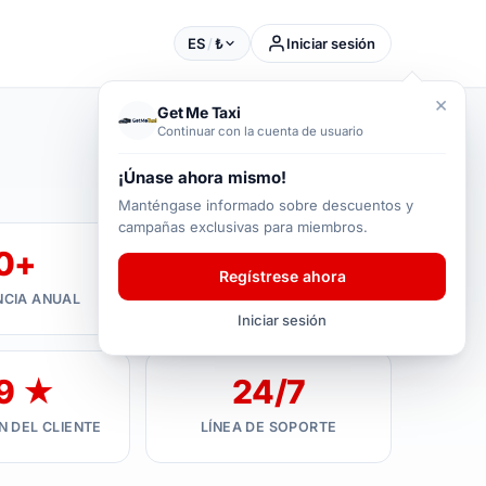
ES
/
₺
Iniciar sesión
×
Get Me Taxi
Continuar con la cuenta de usuario
¡Únase ahora mismo!
Manténgase informado sobre descuentos y
campañas exclusivas para miembros.
0+
250K+
Regístrese ahora
NCIA ANUAL
CLIENTE FELIZ
Iniciar sesión
9 ★
24/7
 DEL CLIENTE
LÍNEA DE SOPORTE