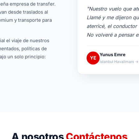
ña empresa de transfer.
"Nuestro vuelo que ate
an desde traslados al
Llamé y me dijeron q
remium y transporte para
aterricé, el conductor
No volveré a pensar e
al el viaje de nuestros
entados, políticas de
Yunus Emre
jo un solo principio:
YE
İstanbul Havalimanı →
A nosotros
Contáctenos