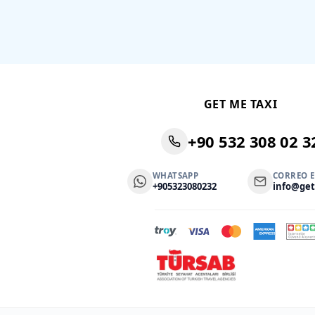
GET ME TAXI
+90 532 308 02 3
WHATSAPP
CORREO 
+905323080232
info@ge