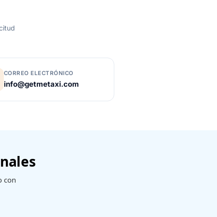
citud
CORREO ELECTRÓNICO
info@getmetaxi.com
onales
o con