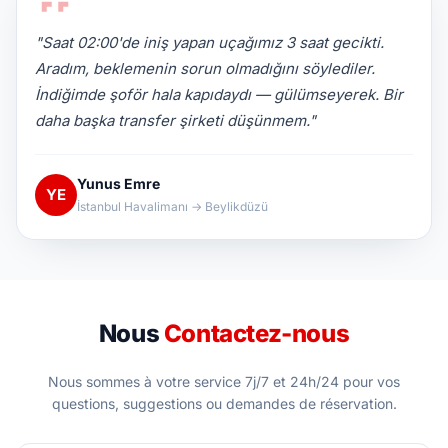
"Saat 02:00'de iniş yapan uçağımız 3 saat gecikti.
Aradım, beklemenin sorun olmadığını söylediler.
İndiğimde şoför hala kapıdaydı — gülümseyerek. Bir
daha başka transfer şirketi düşünmem."
Yunus Emre
YE
İstanbul Havalimanı → Beylikdüzü
Nous
Contactez-nous
Nous sommes à votre service 7j/7 et 24h/24 pour vos
questions, suggestions ou demandes de réservation.