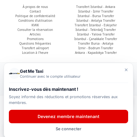
À propos de nous
Transfert İstanbul - Ankara
Contact
İstanbul - İzmir Transfer
Politique de confidentialité
İstanbul - Bursa Transfer
Conditions d'utilisation
İstanbul - Antalya Transfer
KVKK
Transfert İstanbul - Eskişehir
Consulter la réservation
İstanbul - Tekirdağ Transfer
Articles
İstanbul - Yalova Transfer
Promotions
İstanbul - Çanakkale Transfer
Questions fréquentes
Transfer Bursa - Antalya
Transfert aéroport
İzmir - Bodrum Transfer
Location à l'heure
Ankara - Kapadokya Transfer
×
Get Me Taxi
© 2026 - Get Me Taxi
Continuer avec le compte utilisateur
Tous droits réservés.
Inscrivez-vous dès maintenant !
Soyez informé des réductions et promotions réservées aux
membres.
Devenez membre maintenant
Se connecter
Accueil
Transfert
Connexion
Promotions
Menu