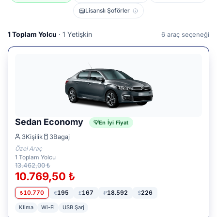
Lisanslı Şoförler
1
Toplam Yolcu
· 1 Yetişkin
6
araç seçeneği
Sedan Economy
En İyi Fiyat
3
Kişilik
3
Bagaj
Özel Araç
1
Toplam Yolcu
13.462,00 ₺
10.769,50 ₺
10.770
195
167
18.592
226
₺
€
£
₽
$
Klima
Wi-Fi
USB Şarj