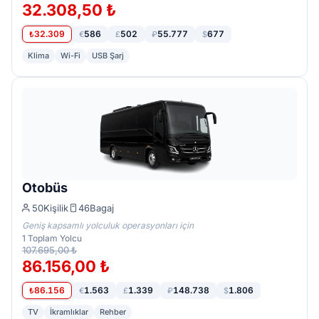
32.308,50 ₺
32.309
586
502
55.777
677
₺
€
£
₽
$
Klima
Wi-Fi
USB Şarj
Otobüs
50
Kişilik
46
Bagaj
Geniş kapsamlı yolculuk operasyonları için
1
Toplam Yolcu
107.695,00 ₺
86.156,00 ₺
86.156
1.563
1.339
148.738
1.806
₺
€
£
₽
$
TV
İkramlıklar
Rehber