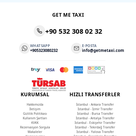
GET ME TAXI
+90 532 308 02 32
WHATSAPP
E-POSTA
+905323080232
info@getmetaxi.com
KURUMSAL
HIZLI TRANSFERLER
Hakkımızda
İstanbul - Ankara Transfer
İletişim
İstanbul - İzmir Transfer
Gizlilik Politikası
İstanbul - Bursa Transfer
Kullanım Şartları
İstanbul - Antalya Transfer
KVKK
İstanbul - Eskişehir Transfer
Rezervasyon Sorgula
İstanbul - Tekirdağ Transfer
Makaleler
İstanbul - Yalova Transfer