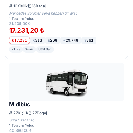
16
Kişilik
16
Bagaj
Mercedes Sprinter veya benzeri bir araç.
1
Toplam Yolcu
21.539,00 ₺
17.231,20 ₺
17.231
313
268
29.748
361
₺
€
£
₽
$
Klima
Wi-Fi
USB Şarj
Midibüs
27
Kişilik
27
Bagaj
Size Özel Araç
1
Toplam Yolcu
40.386,00 ₺