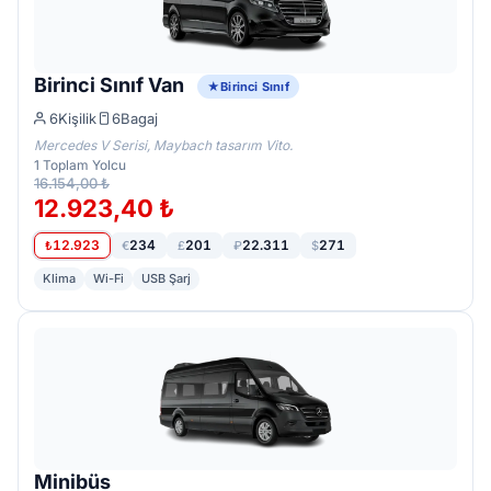
Birinci Sınıf Van
Birinci Sınıf
6
Kişilik
6
Bagaj
Mercedes V Serisi, Maybach tasarım Vito.
1
Toplam Yolcu
16.154,00 ₺
12.923,40 ₺
12.923
234
201
22.311
271
₺
€
£
₽
$
Klima
Wi-Fi
USB Şarj
Minibüs