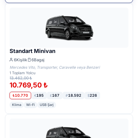
Standart Minivan
6
Kişilik
6
Bagaj
Mercedes Vito, Transporter, Caravelle veya Benzeri
1
Toplam Yolcu
13.462,00 ₺
10.769,50 ₺
10.770
195
167
18.592
226
₺
€
£
₽
$
Klima
Wi-Fi
USB Şarj