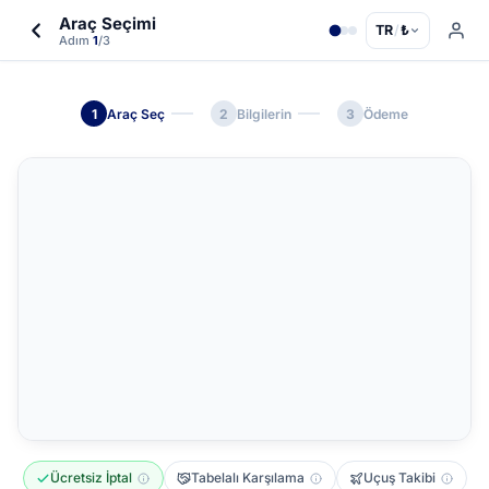
Araç Seçimi
TR
/
₺
Adım
1
/3
1
Araç Seç
2
Bilgilerin
3
Ödeme
Ücretsiz İptal
Tabelalı Karşılama
Uçuş Takibi