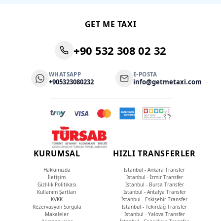
GET ME TAXI
+90 532 308 02 32
WHATSAPP
E-POSTA
+905323080232
info@getmetaxi.com
KURUMSAL
HIZLI TRANSFERLER
Hakkımızda
İstanbul - Ankara Transfer
İletişim
İstanbul - İzmir Transfer
Gizlilik Politikası
İstanbul - Bursa Transfer
Kullanım Şartları
İstanbul - Antalya Transfer
KVKK
İstanbul - Eskişehir Transfer
Rezervasyon Sorgula
İstanbul - Tekirdağ Transfer
Makaleler
İstanbul - Yalova Transfer