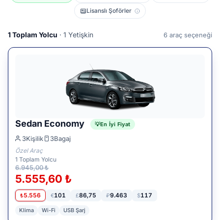
Lisanslı Şoförler
1
Toplam Yolcu
· 1 Yetişkin
6
araç seçeneği
Sedan Economy
En İyi Fiyat
3
Kişilik
3
Bagaj
Özel Araç
1
Toplam Yolcu
6.945,00 ₺
5.555,60 ₺
5.556
101
86,75
9.463
117
₺
€
£
₽
$
Klima
Wi-Fi
USB Şarj