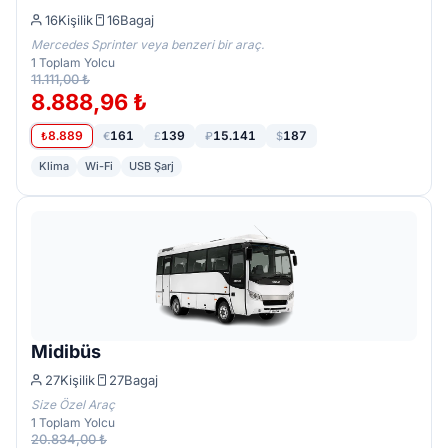
16
Kişilik
16
Bagaj
Mercedes Sprinter veya benzeri bir araç.
1
Toplam Yolcu
11.111,00 ₺
8.888,96 ₺
8.889
161
139
15.141
187
₺
€
£
₽
$
Klima
Wi-Fi
USB Şarj
Midibüs
27
Kişilik
27
Bagaj
Size Özel Araç
1
Toplam Yolcu
20.834,00 ₺