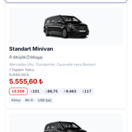
Standart Minivan
6
Kişilik
6
Bagaj
Mercedes Vito, Transporter, Caravelle veya Benzeri
1
Toplam Yolcu
6.945,00 ₺
5.555,60 ₺
5.556
101
86,75
9.463
117
₺
€
£
₽
$
Klima
Wi-Fi
USB Şarj