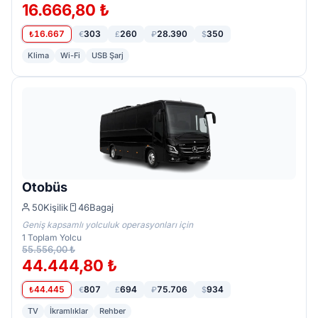
16.666,80 ₺
16.667
303
260
28.390
350
₺
€
£
₽
$
Klima
Wi-Fi
USB Şarj
Otobüs
50
Kişilik
46
Bagaj
Geniş kapsamlı yolculuk operasyonları için
1
Toplam Yolcu
55.556,00 ₺
44.444,80 ₺
44.445
807
694
75.706
934
₺
€
£
₽
$
TV
İkramlıklar
Rehber