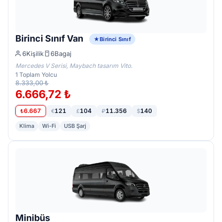
Birinci Sınıf Van
Birinci Sınıf
6
Kişilik
6
Bagaj
Mercedes V Serisi, Maybach tasarım Vito.
1
Toplam Yolcu
8.333,00 ₺
6.666,72 ₺
6.667
121
104
11.356
140
₺
€
£
₽
$
Klima
Wi-Fi
USB Şarj
Minibüs