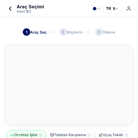
Araç Seçimi
TR
/
₺
Adım
1
/3
1
Araç Seç
2
Bilgilerin
3
Ödeme
Ücretsiz İptal
Tabelalı Karşılama
Uçuş Takibi